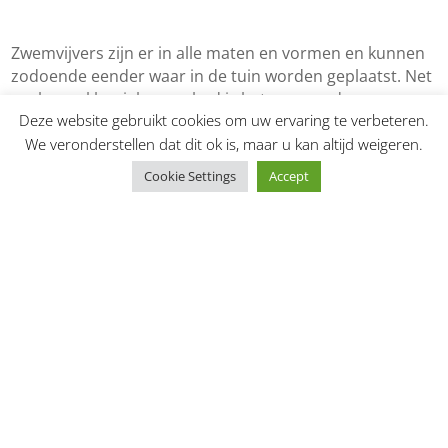
Zwemvijvers zijn er in alle maten en vormen en kunnen
zodoende eender waar in de tuin worden geplaatst. Net
zoals een klassiek zwembad is het aangeraden om een
Deze website gebruikt cookies om uw ervaring te verbeteren.
zwemvijver op een zonnige locatie in te bouwen.
De zon zorgt hier niet alleen voor het verwarmen van
We veronderstellen dat dit ok is, maar u kan altijd weigeren.
het water maar ook voor de goede natuurlijke zuivering
Cookie Settings
Accept
door planten en dierlijke organismen de energie te
leveren om voedingsstoffen op te nemen. Een
zwemvijver hoort een goede 6 à 8 uur per dag in de zon
te liggen.
onze realisaties